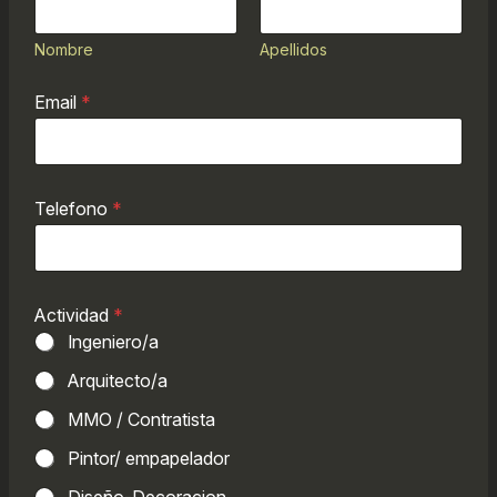
Nombre
Apellidos
T
Email
*
e
l
e
f
o
Telefono
*
n
o
*
T
e
Actividad
*
l
e
Ingeniero/a
f
o
Arquitecto/a
n
MMO / Contratista
o
Pintor/ empapelador